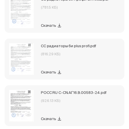
(781.5 КБ)
Скачать
СС радиаторы би plus profi.pdf
(816.29 КБ)
Скачать
РОСС RU С-CN.АГ16.В.00583-24.pdf
(926.13 КБ)
Скачать