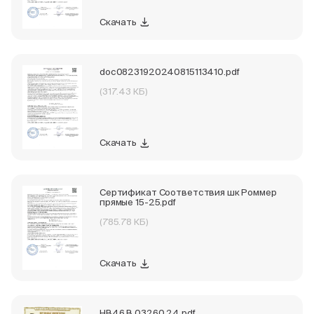
Скачать
doc08231920240815113410.pdf
(317.43 КБ)
Скачать
Сертификат Соответствия шк Роммер
прямые 15-25.pdf
(785.78 КБ)
Скачать
НВ46.В.03260.24.pdf