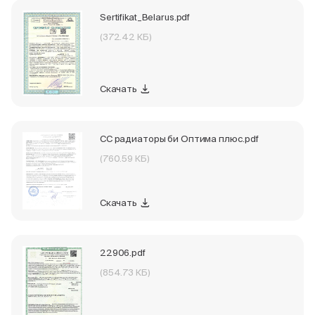
Sertifikat_Belarus.pdf
(372.42 КБ)
Скачать
СС радиаторы би Оптима плюс.pdf
(760.59 КБ)
Скачать
22906.pdf
(854.73 КБ)