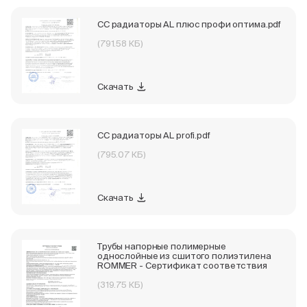
СС радиаторы AL плюс профи оптима.pdf
(791.58 КБ)
Скачать
СС радиаторы AL profi.pdf
(795.07 КБ)
Скачать
Трубы напорные полимерные
однослойные из сшитого полиэтилена
ROMMER - Сертификат соответствия
(319.75 КБ)