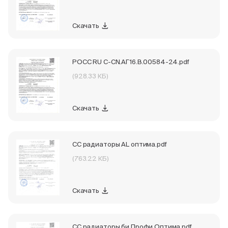
Скачать
РОСС RU С-CN.АГ16.В.00584-24.pdf
(928.33 КБ)
Скачать
СС радиаторы AL оптима.pdf
(763.22 КБ)
Скачать
СС радиаторы би Профи Оптима.pdf