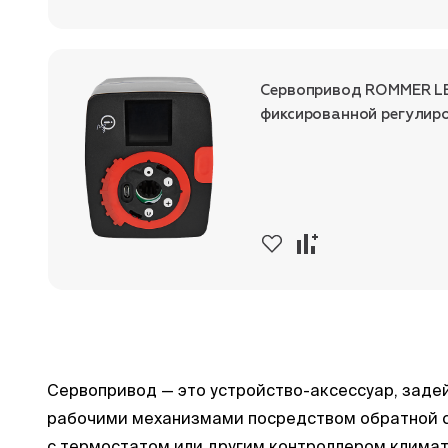
Сервопривод ROMMER LED
фиксированной регулир
Сервопривод — это устройство-аксессуар, заде
рабочими механизмами посредством обратной с
с термостатом или другим контроллером климат