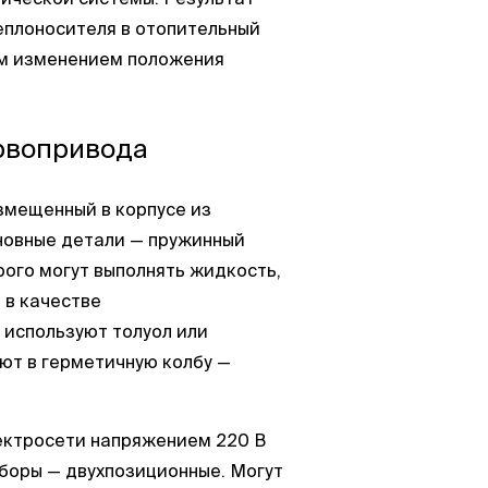
еплоносителя в отопительный
им изменением положения
рвопривода
змещенный в корпусе из
новные детали — пружинный
ого могут выполнять жидкость,
 в качестве
используют толуол или
т в герметичную колбу —
лектросети напряжением 220 В
иборы — двухпозиционные. Могут