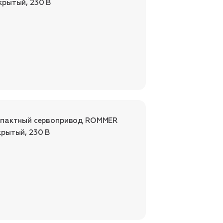
рытый, 230 В
мпактный сервопривод ROMMER
рытый, 230 В