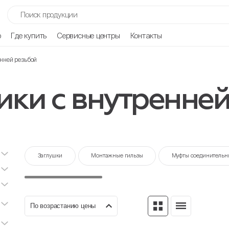
р
Где купить
Сервисные центры
Контакты
енней резьбой
ки с внутренней
Заглушки
Монтажные гильзы
Муфты соединительн
По возрастанию цены