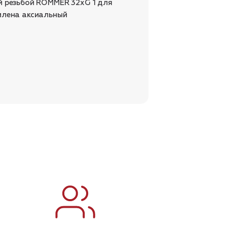
й резьбой ROMMER 32xG 1 для
илена аксиальный