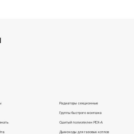
и
ы
Радиаторы секционные
Группы быстрого монтажа
знать
Сшитый полиэтилен PEX-A
йта
Дымоходы для газовых котлов