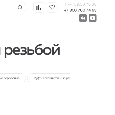
Пн-Пт, 9:00—18:00
+7 800 700 74 63
 резьбой
ые переходные
Муфты соединительные равнопроходные
Переходн