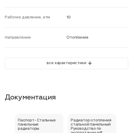
Рабочее давление, атм
10
Направление
Отопление
+
все характеристики
Документация
Паспорт- Стальные
Радиатор отопления
Стал
панельные
стальной панельный
ради
радиаторы
Руководство по
202
эксплатации.pdf