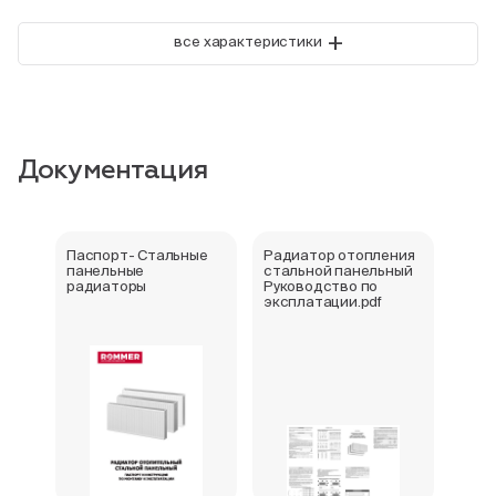
+
все характеристики
Документация
Паспорт- Стальные
Радиатор отопления
Стал
панельные
стальной панельный
ради
радиаторы
Руководство по
202
эксплатации.pdf