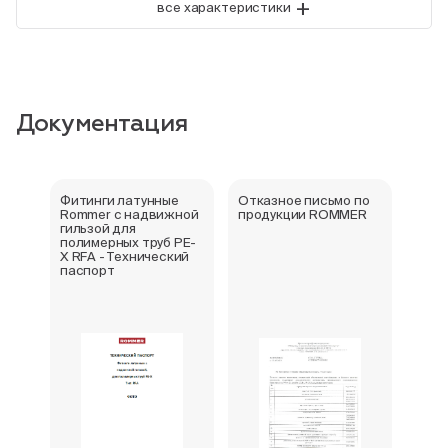
+
все характеристики
Документация
Фитинги латунные
Отказное письмо по
Серт
Rommer с надвижной
продукции ROMMER
стра
гильзой для
полимерных труб PE-
X RFA - Технический
паспорт