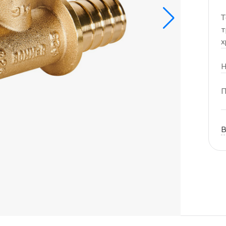
Т
т
х
Н
П
В