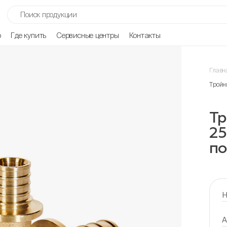
р
Где купить
Сервисные центры
Контакты
Главн
Тройн
Т
25
по
Н
А