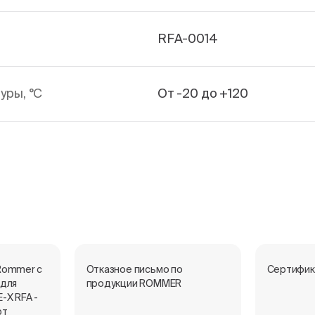
RFA-0014
уры, °С
От -20 до +120
Rommer с
Отказное письмо по
Сертифик
 для
продукции ROMMER
-X RFA -
рт