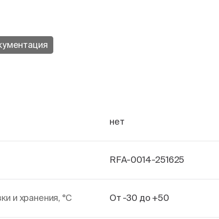
кументация
нет
RFA-0014-251625
и и хранения, °С
От -30 до +50