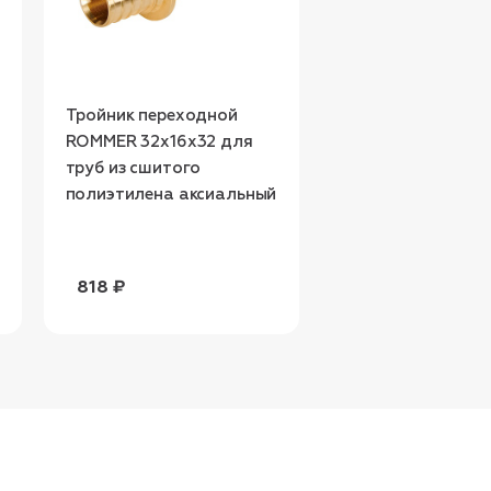
Тройник переходной
Тройник переход
ROMMER 32x16x32 для
ROMMER 25x25x2
труб из сшитого
труб из сшитого
полиэтилена аксиальный
полиэтилена акс
818 ₽
543 ₽