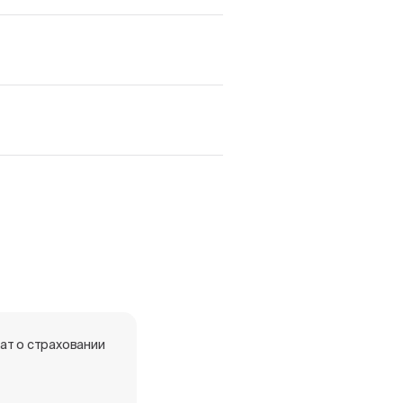
ат о страховании
Фитинги латунные Rommer с
надвижной гильзой для
полимерных труб PE-X RFA -
Сертификат соответствия