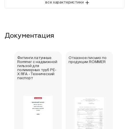
+
все характеристики
Документация
Фитинги латунные
Отказное письмо по
Серт
Rommer с надвижной
продукции ROMMER
стра
гильзой для
полимерных труб PE-
X RFA - Технический
паспорт