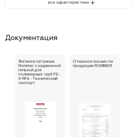
+
все характеристики
Документация
Фитинги латунные
Отказное письмо по
Серт
Rommer с надвижной
продукции ROMMER
стра
гильзой для
полимерных труб PE-
X RFA - Технический
паспорт