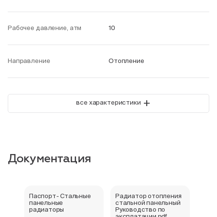
Рабочее давление, атм
10
Направление
Отопление
+
все характеристики
Документация
Паспорт- Стальные
Радиатор отопления
Стал
панельные
стальной панельный
ради
радиаторы
Руководство по
202
эксплатации.pdf