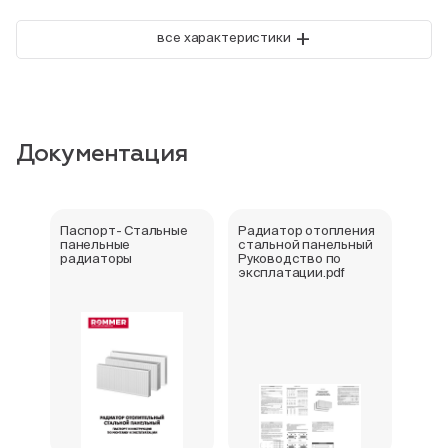
+
все характеристики
Документация
Паспорт- Стальные
Радиатор отопления
Стал
панельные
стальной панельный
ради
радиаторы
Руководство по
202
эксплатации.pdf