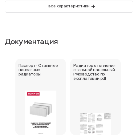
+
все характеристики
Документация
Паспорт- Стальные
Радиатор отопления
Стал
панельные
стальной панельный
ради
радиаторы
Руководство по
202
эксплатации.pdf