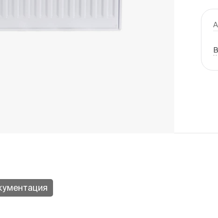
А
В
кументация