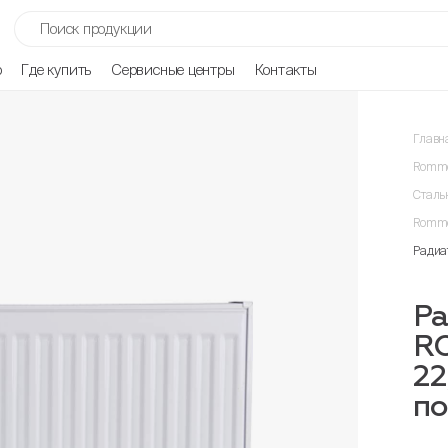
р
Где купить
Сервисные центры
Контакты
Главн
Romme
Сталь
Romme
Радиа
Ра
R
22
п