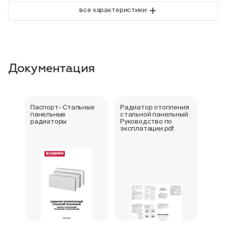
+
все характеристики
Документация
Паспорт- Стальные
Радиатор отопления
Стал
панельные
стальной панельный
ради
радиаторы
Руководство по
202
эксплатации.pdf