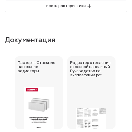
+
все характеристики
Документация
Паспорт- Стальные
Радиатор отопления
Стал
панельные
стальной панельный
ради
радиаторы
Руководство по
202
эксплатации.pdf