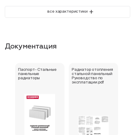
+
все характеристики
Документация
Паспорт- Стальные
Радиатор отопления
Стал
панельные
стальной панельный
ради
радиаторы
Руководство по
202
эксплатации.pdf