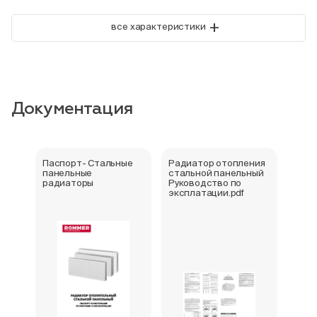
+
все характеристики
Документация
Паспорт- Стальные
Радиатор отопления
Стал
панельные
стальной панельный
ради
радиаторы
Руководство по
202
эксплатации.pdf