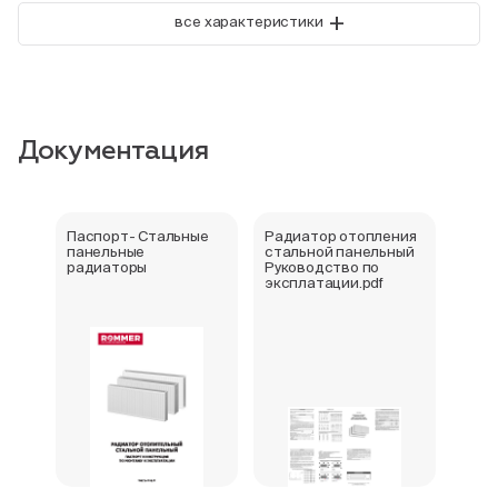
+
все характеристики
Документация
Паспорт- Стальные
Радиатор отопления
Стал
панельные
стальной панельный
ради
радиаторы
Руководство по
202
эксплатации.pdf