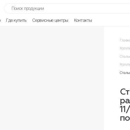
р
Где купить
Сервисные центры
Контакты
Главн
Romme
Сталь
Romme
Сталь
Ст
р
11
п