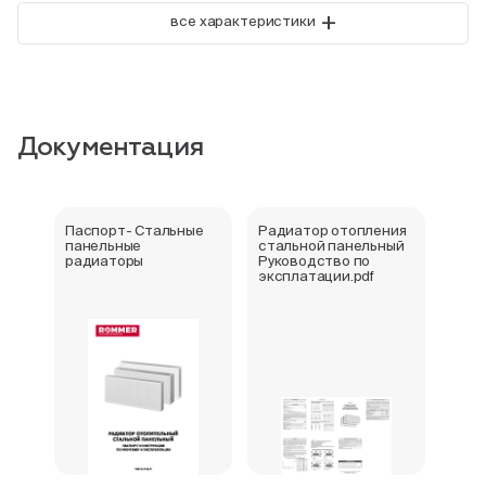
+
все характеристики
Документация
Паспорт- Стальные
Радиатор отопления
Стал
панельные
стальной панельный
ради
радиаторы
Руководство по
202
эксплатации.pdf