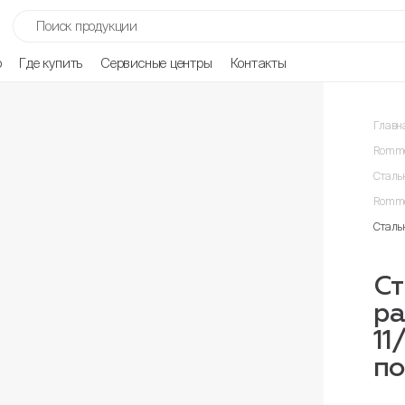
р
Где купить
Сервисные центры
Контакты
Главн
Romme
Сталь
Romme
Сталь
Ст
р
11
п