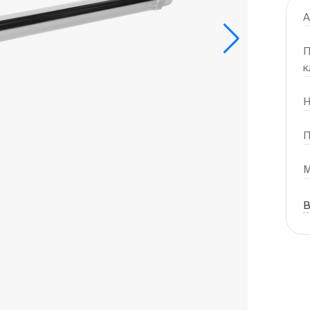
А
П
к
Н
П
М
В