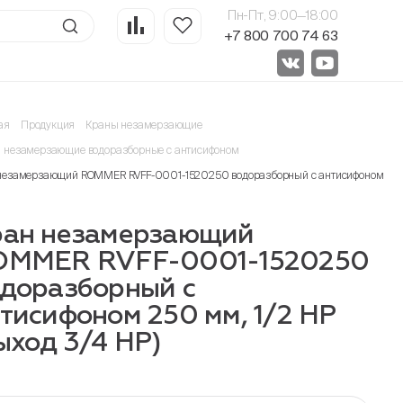
Пн-Пт, 9:00—18:00
+7 800 700 74 63
ая
Продукция
Краны незамерзающие
 незамерзающие водоразборные с антисифоном
незамерзающий ROMMER RVFF-0001-1520250 водоразборный с антисифоном 250 мм
ран незамерзающий
OMMER RVFF-0001-1520250
доразборный с
тисифоном 250 мм, 1/2 НР
ыход 3/4 НР)