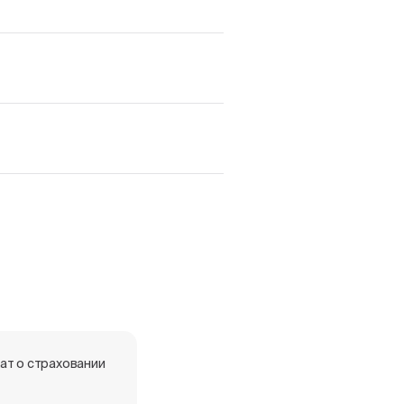
ат о страховании
Краны незамерзащющие
RVFF-0001 - декларация о
соответствии.