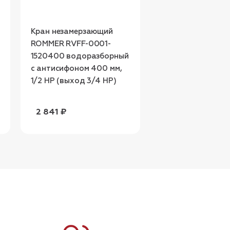
Кран незамерзающий
Кран незамерзаю
ROMMER RVFF-0001-
ROMMER RVFF-00
1520400 водоразборный
1520350 водораз
с антисифоном 400 мм,
с антисифоном 35
1/2 НР (выход 3/4 НР)
1/2 НР (выход 3/
2 841 ₽
2 680 ₽