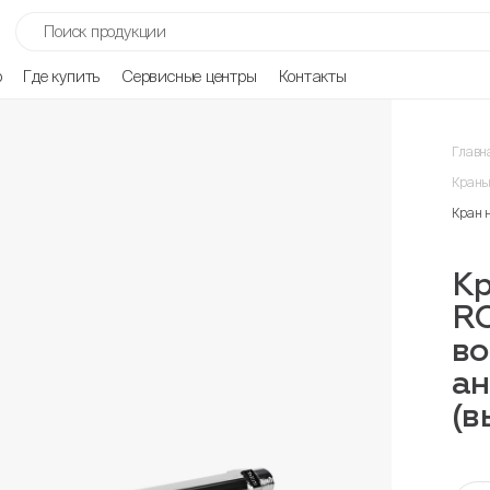
р
Где купить
Сервисные центры
Контакты
Главн
Краны
Кран 
К
R
во
ан
(в