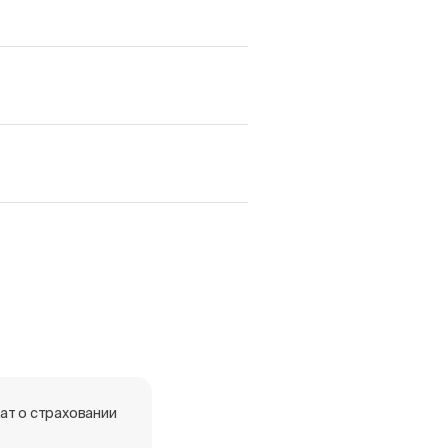
ат о страховании
Краны незамерзащющие
RVFF-0001 - декларация о