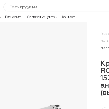
р
Где купить
Сервисные центры
Контакты
Главн
Краны
Кран 
К
R
15
ан
(в