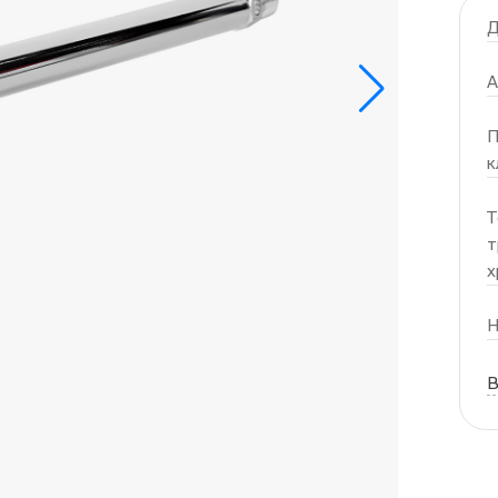
Д
А
П
к
Т
т
х
Н
В