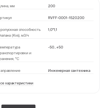
лина, мм
200
ртикул
RVFF-0001-1520200
ропускная способность
1,0*1,1
лапана (Kvs), м3/ч
емпература
-50...+50
ранспортировки и
ранения, °С
аправление
Инженерная сантехника
се характеристики