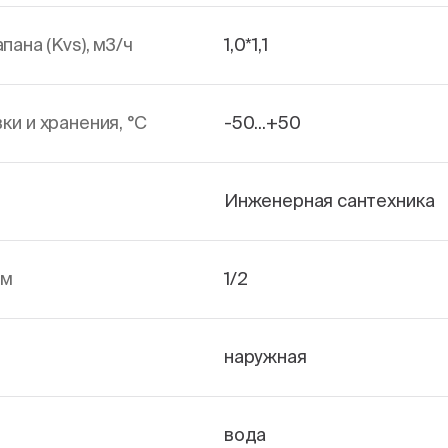
ана (Kvs), м3/ч
1,0*1,1
и и хранения, °С
-50...+50
Инженерная сантехника
йм
1/2
наружная
вода