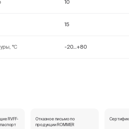
р
10
15
уры, °С
-20...+80
щие RVFF-
Отказное письмо по
Сертифик
 паспорт
продукции ROMMER