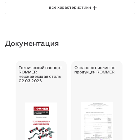
+
все характеристики
Документация
Технический паспорт
Отказное письмо по
Свид
ROMMER
продукции ROMMER
госу
нержавеющая сталь
реги
02.03.2026
фити
нер
Rom