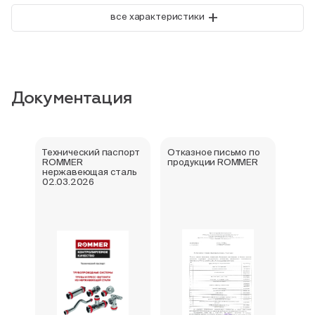
+
все характеристики
Документация
Технический паспорт
Отказное письмо по
Свид
ROMMER
продукции ROMMER
госу
нержавеющая сталь
реги
02.03.2026
фити
нер
Rom