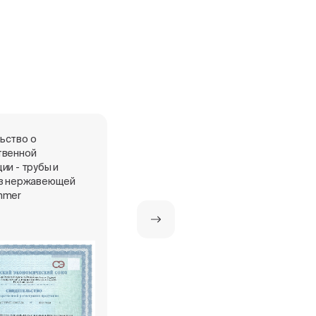
ьство о
Сертификат о страховании к
твенной
полису №431-048258/24
ии - трубы и
из нержавеющей
mmer