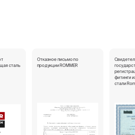
рт
Отказное письмо по
Свидетел
щая сталь
продукции ROMMER
государс
регистрац
фитинги 
стали Ro