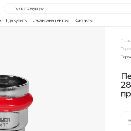
р
Где купить
Сервисные центры
Контакты
Главн
Перех
Перех
П
28
пр
Н