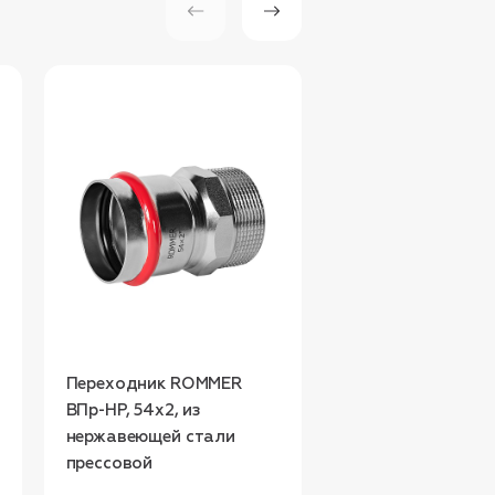
Переходник ROMMER
Переходник ROM
ВПр-НР, 54х2, из
ВПр-НР, 42х11/2, и
нержавеющей стали
нержавеющей ст
прессовой
прессовой