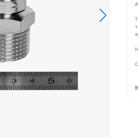
А
Т
т
х
Н
О
В