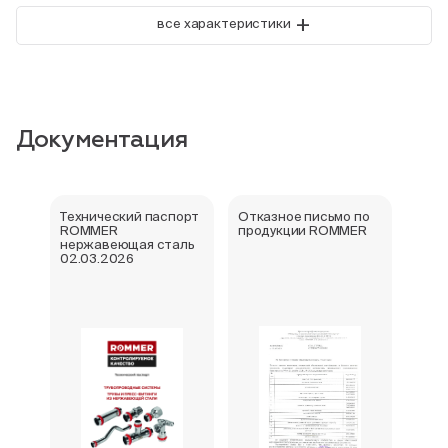
+
все характеристики
Документация
Технический паспорт
Отказное письмо по
Свид
ROMMER
продукции ROMMER
госу
нержавеющая сталь
реги
02.03.2026
фити
нер
Rom