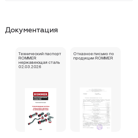
Документация
Технический паспорт
Отказное письмо по
Свид
ROMMER
продукции ROMMER
госу
нержавеющая сталь
реги
02.03.2026
фити
нер
Rom