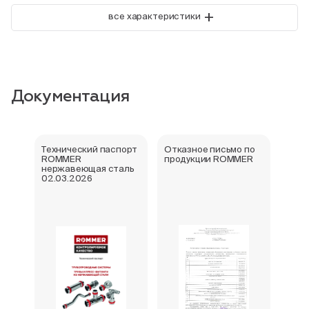
+
все характеристики
Документация
Технический паспорт
Отказное письмо по
Свид
ROMMER
продукции ROMMER
госу
нержавеющая сталь
реги
02.03.2026
фити
нер
Rom