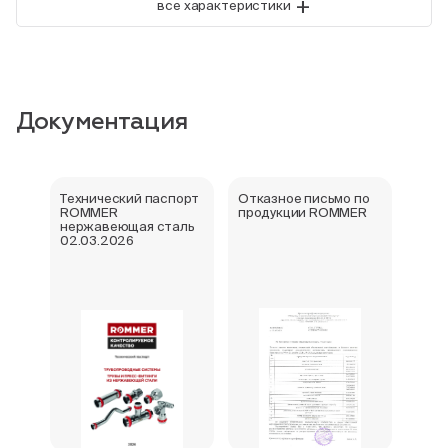
+
все характеристики
Документация
Технический паспорт
Отказное письмо по
Свид
ROMMER
продукции ROMMER
госу
нержавеющая сталь
реги
02.03.2026
фити
нер
Rom