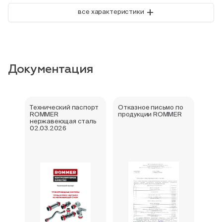
+
все характеристики
Документация
Технический паспорт
Отказное письмо по
Свид
ROMMER
продукции ROMMER
госу
нержавеющая сталь
реги
02.03.2026
фити
нер
Rom