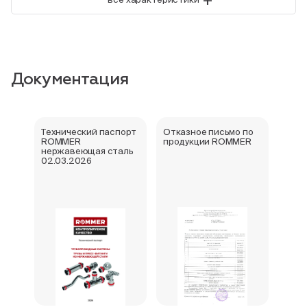
Документация
Технический паспорт
Отказное письмо по
Свид
ROMMER
продукции ROMMER
госу
нержавеющая сталь
реги
02.03.2026
фити
нер
Rom