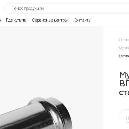
р
Где купить
Сервисные центры
Контакты
Главн
Муфта
Муфта
М
ВП
ст
Н