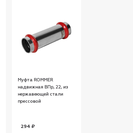
Муфта ROMMER
Муфта ROMMER
надвижная ВПр, 22, из
надвижная ВПр, 1
нержавеющей стали
нержавеющей ст
прессовой
прессовой
294 ₽
231 ₽