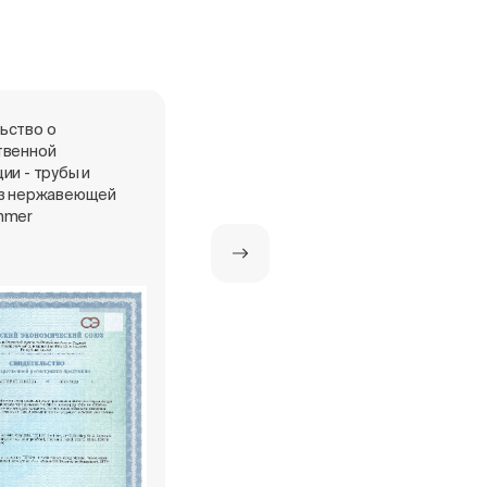
ьство о
Сертификат о страховании к
твенной
полису №431-048258/24
ии - трубы и
из нержавеющей
mmer