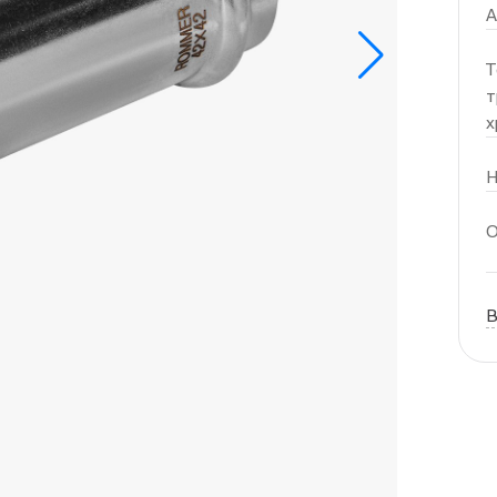
А
Т
т
х
Н
О
В