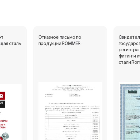
рт
Отказное письмо по
Свидетел
щая сталь
продукции ROMMER
государс
регистрац
фитинги 
стали Ro