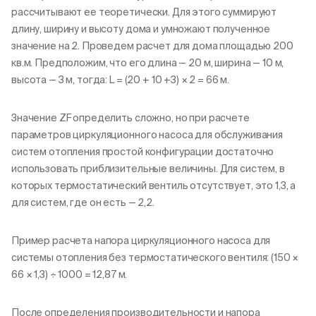
рассчитывают ее теоретически. Для этого суммируют
длину, ширину и высоту дома и умножают полученное
значение на 2. Проведем расчет для дома площадью 200
кв.м. Предположим, что его длина — 20 м, ширина — 10 м,
высота — 3 м, тогда: L = (20 + 10 +3) × 2 = 66 м.
Значение ZF определить сложно, но при расчете
параметров циркуляционного насоса для обслуживания
систем отопления простой конфигурации достаточно
использовать приблизительные величины. Для систем, в
которых термостатический вентиль отсутствует, это 1,3, а
для систем, где он есть — 2,2.
Пример расчета напора циркуляционного насоса для
системы отопления без термостатического вентиля: (150 ×
66 × 1,3) ÷ 1000 = 12,87 м.
После определения производительности и напора