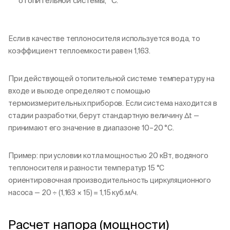
отопительной системы, °C.
Если в качестве теплоносителя используется вода, то
коэффициент теплоемкости равен 1,163.
При действующей отопительной системе температуру на
входе и выходе определяют с помощью
термоизмерительных приборов. Если система находится в
стадии разработки, берут стандартную величину Δt —
принимают его значение в диапазоне 10–20 °C.
Пример: при условии котла мощностью 20 кВт, водяного
теплоносителя и разности температур 15 °C
ориентировочная производительность циркуляционного
насоса — 20 ÷ (1,163 × 15) = 1,15 куб.м/ч.
Расчет напора (мощности)