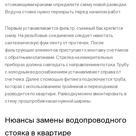
отсекающими кранами определите схему новой разводки.
Воду на стояке нужно перекрыть перед началом работ.
Первым устанавливается фильтр, съемный бак крепится
снизу. На резьбовые соединения следует намотать
сантехническую фум-ленту от протечек. После
фильтрующих элементов приступают к монтажу счетчиков
с обратными клапанами. Стрелка на измерительных
приборах должна совпадать с направлением потока. Трубу
с холодным водоснабжением устанавливают справа от
счетчика. Далее с помощью фитинга подключается труба,
которая с использованием тройников и переходников
разводится по квартире. Разводку можно вмонтировать в
стену, проштробив канал нужной ширины.
Нюансы замены водопроводного
стояка в квартире