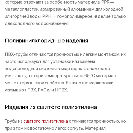
которые отвечают за особенность материала: PPR ―
металлопластик, армированный алюминием для холодной
или горячей воды; РРН ― гомополимерное изделие только
для холодного водоснабжения.
Поливинилхлоридные изделия
ПВХ-трубы отличаются прочностью и легким монтажом, их
часто используют для установки или замены
водопроводной системы в квартирах. Однако надо
учитывать, что при температуре выше 65 °C материал
может терять свои свойства. В качестве маркировки
указывают ПВХ, PVC или НПВХ.
Изделия из сшитого полиэтилена
Трубы из
сшитого полиэтилена
отличаются прочностью, но
при этом их достаточно легко согнуть. Материал