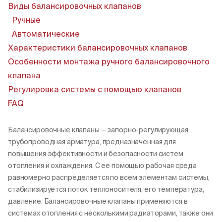
Виды балансировочных клапанов
Ручные
Автоматические
Характеристики балансировочных клапанов
Пн-Пт, 9:00—18:00
+7 800 700 74 63
Особенности монтажа ручного балансировочного
клапана
Регулировка системы с помощью клапанов
FAQ
Балансировочные клапаны — запорно-регулирующая
трубопроводная арматура, предназначенная для
повышения эффективности и безопасности систем
отопления и охлаждения. С ее помощью рабочая среда
равномерно распределяется по всем элементам системы,
стабилизируется поток теплоносителя, его температура,
давление. Балансировочные клапаны применяются в
системах отопления с несколькими радиаторами, также они