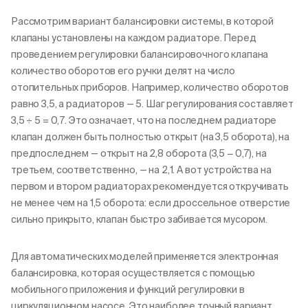
Рассмотрим вариант балансировки системы, в которой
клапаны установлены на каждом радиаторе. Перед
проведением регулировки балансировочного клапана
количество оборотов его ручки делят на число
отопительных приборов. Например, количество оборотов
равно 3,5, а радиаторов — 5. Шаг регулирования составляет
3,5 ÷ 5 = 0,7. Это означает, что на последнем радиаторе
клапан должен быть полностью открыт (на 3,5 оборота), на
предпоследнем — открыт на 2,8 оборота (3,5 − 0,7), на
третьем, соответственно, — на 2,1. А вот устройства на
первом и втором радиаторах рекомендуется откручивать
не менее чем на 1,5 оборота: если дроссельное отверстие
сильно прикрыто, клапан быстро забивается мусором.
Для автоматических моделей применяется электронная
балансировка, которая осуществляется с помощью
мобильного приложения и функций регулировки в
циркуляционном насосе. Это наиболее точный вариант,