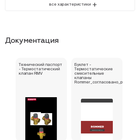
+
все характеристики
Документация
Технический паспорт
Буклет -
Отка
- Термостатический
Термостатические
про
клапан RMV
смесительные
клапаны
Rommer_согласовано_preview