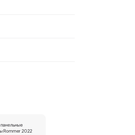
 панельные
Стальные панельные
ы Rommer 2022
радиаторы ROMMER