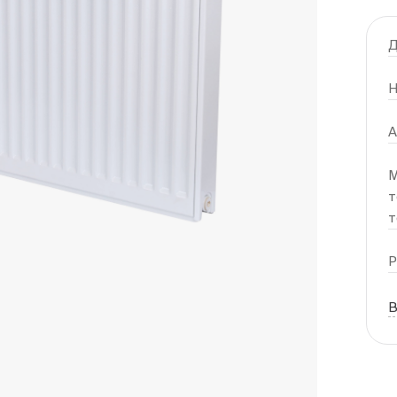
Д
Н
А
М
т
т
Р
В