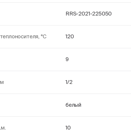
RRS-2021-225050
теплоносителя, °С
120
9
йм
1/2
белый
.м.
10