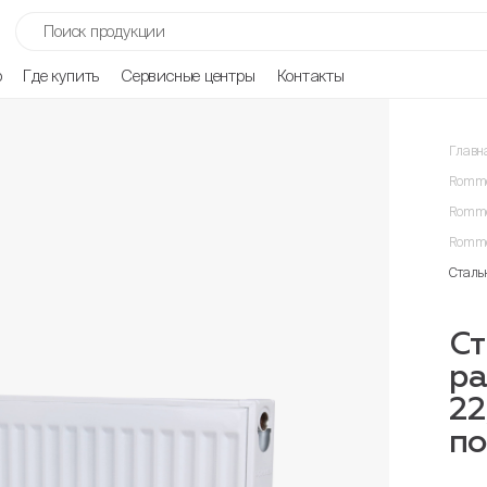
р
Где купить
Сервисные центры
Контакты
Главн
Romme
Romme
Romme
Сталь
Ст
ра
22
п