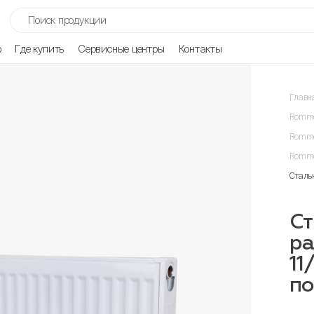
р
Где купить
Сервисные центры
Контакты
Главн
Romme
Romme
Romme
Сталь
Ст
ра
11
п