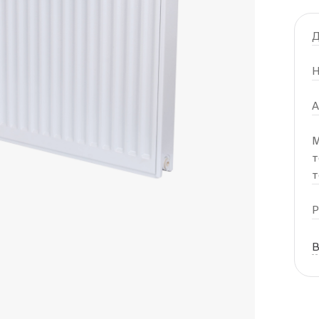
Д
Н
А
М
т
т
Р
В