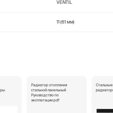
VENTIL
11 (61 мм)
е
Радиатор отопления
Стальные
оры
стальной панельный
радиатор
Руководство по
эксплатации.pdf