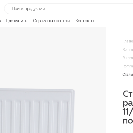
р
Где купить
Сервисные центры
Контакты
Главн
Romme
Romme
Romme
Сталь
Ст
ра
11
п