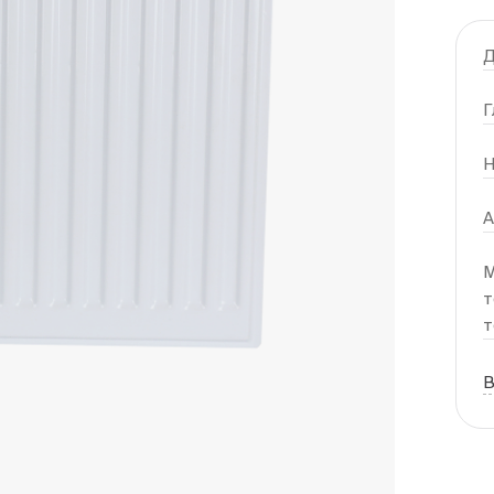
Д
Г
Н
А
М
т
т
В