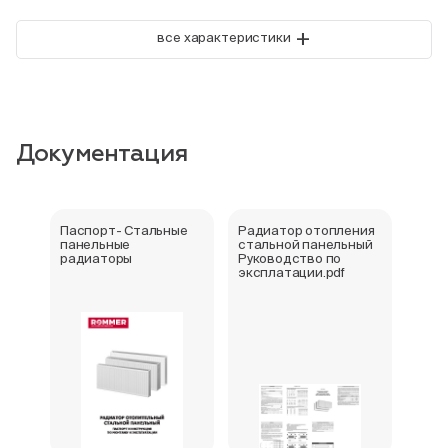
+
все характеристики
Документация
Паспорт- Стальные
Радиатор отопления
Стал
панельные
стальной панельный
ради
радиаторы
Руководство по
202
эксплатации.pdf