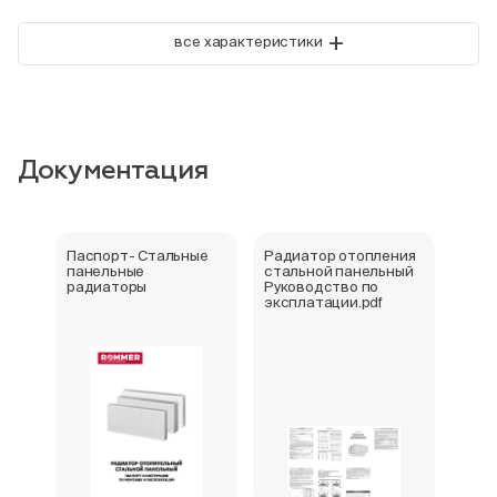
+
все характеристики
Документация
Паспорт- Стальные
Радиатор отопления
Стал
панельные
стальной панельный
ради
радиаторы
Руководство по
202
эксплатации.pdf