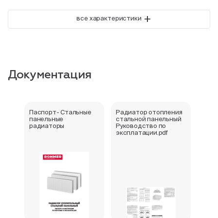
+
все характеристики
Документация
Паспорт- Стальные
Радиатор отопления
Стал
панельные
стальной панельный
ради
радиаторы
Руководство по
202
эксплатации.pdf