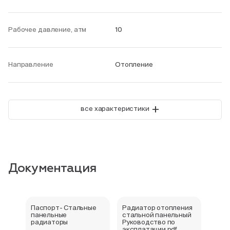
Рабочее давление, атм
10
Направление
Отопление
+
все характеристики
Документация
Паспорт- Стальные
Радиатор отопления
Стал
панельные
стальной панельный
ради
радиаторы
Руководство по
202
эксплатации.pdf