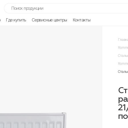
р
Где купить
Сервисные центры
Контакты
Главн
Romme
Сталь
Romme
Сталь
Ст
р
21
п