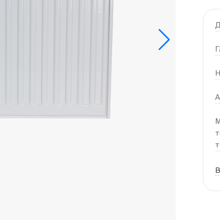
Д
Г
Н
А
М
т
т
В