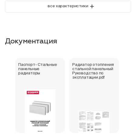
+
все характеристики
Документация
Паспорт- Стальные
Радиатор отопления
Стал
панельные
стальной панельный
ради
радиаторы
Руководство по
202
эксплатации.pdf