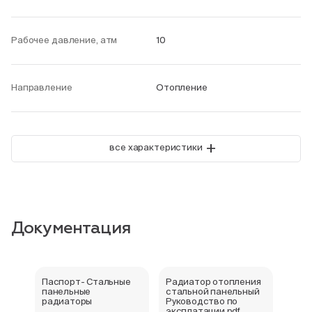
Рабочее давление, атм
10
Направление
Отопление
+
все характеристики
Документация
Паспорт- Стальные
Радиатор отопления
Стал
панельные
стальной панельный
ради
радиаторы
Руководство по
202
эксплатации.pdf