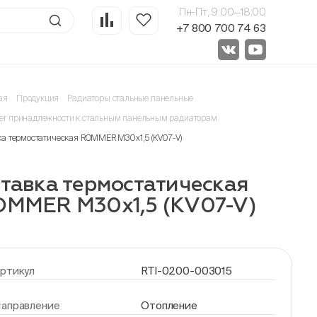
Пн-Пт, 9:00—18:00
+7 800 700 74 63
ая
Продукция
Радиаторы стальные панельные
r принадлежности к стальным панельным радиаторам
ка термостатическая ROMMER M30x1,5 (KV07-V)
тавка термостатическая
MMER M30x1,5 (KV07-V)
ртикул
RTI-0200-003015
аправление
Отопление