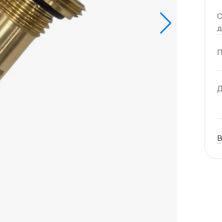
С
П
Д
В