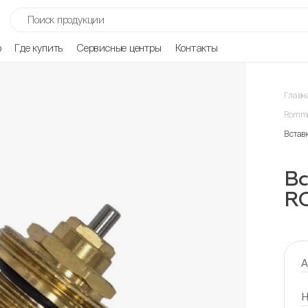
р
Где купить
Сервисные центры
Контакты
Главн
Romme
Встав
Вс
RO
А
Н