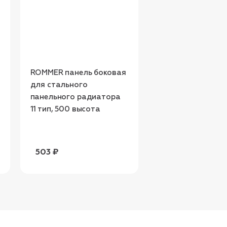
ROMMER панель боковая
ROMMER RSP-000
для стального
110160 ROMMER р
панельного радиатора
верхняя для ста
11 тип, 500 высота
панельного ради
11 тип, 1600 длина
503 ₽
1 612 ₽