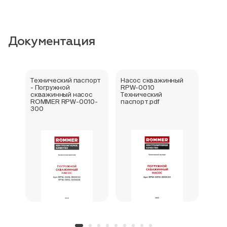
Документация
Технический паспорт
Насос скважинный
Декл
- Погружной
RPW-0010
соот
скважинный насос
Технический
погр
ROMMER RPW-0010-
паспорт.pdf
сква
300
RPW