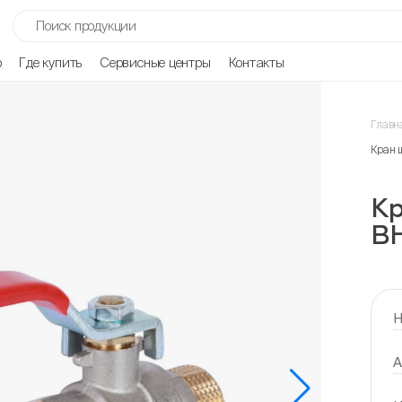
р
Где купить
Сервисные центры
Контакты
Главн
Кран 
К
ВН
Н
А