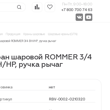
Пн-Пт, 9:00—18:00
+7 800 700 74 63
ая
Продукция
Краны шаровые
Шаровые краны (GTN)
шаровой ROMMER 3/4 ВН/НР, ручка рычаг
ран шаровой ROMMER 3/4
/НР, ручка рычаг
овинка
нет
ртикул
RBV-0002-0210320