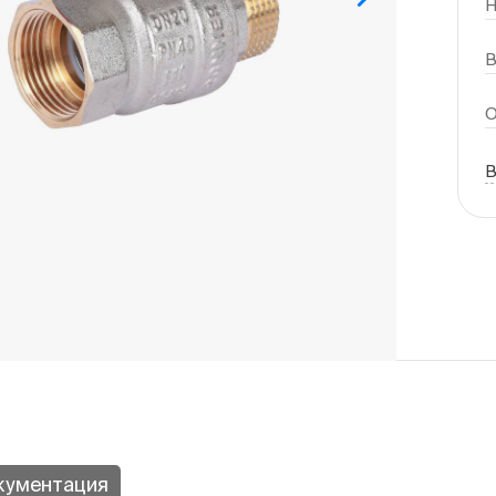
Н
В
О
В
кументация