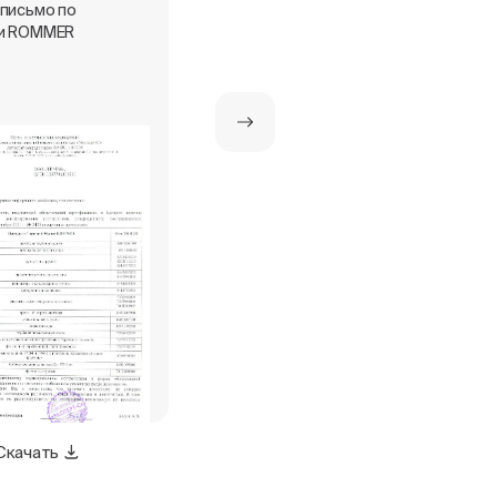
 письмо по
Сертификат о страховании к
и ROMMER
полису №431-048258/24
Скачать
Скачать